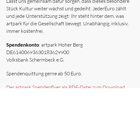
Lasst uns gemeinsam dafür sorgen, dass dieses besondere
Stück Kultur weiter wächst und gedeiht. JederEuro zählt
und jede Unterstützung zeigt: Ihr steht hinter dem, was
artpark für die Gesellschaft bewegt. Unabhängig, inklusiv,
immer kostenfrei.
Spendenkonto
: artpark Hoher Berg
DE61400693630183629900
Volksbank Schermbeck e.G.
Spendenquittung gerne ab 50 Euro.
Der artpark Spendenflyer als PDF-Datei zum Download
Wir sagen Danke an alle, die uns unterstützen und sich
einbringen.
Ihr artpark Team