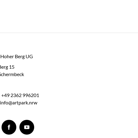
k Hoher Berg UG
Berg 15
Schermbeck
: +49 2362 996201
 info@artpark.nrw