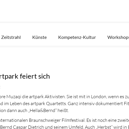
Zeitstrahl
Künste
Kompetenz-Kultur
Workshop
tpark feiert sich
t
re Muzaqi die artpark Aktivisten. Sie ist mit in London, wenn es 
d im Leben des artpark Quartetts. Ganz intensiv dokumentiert Fi
tion dann auch „Hella&Bernd“ heißt.
ternationalen Braunschweiger Filmfestival. Es ist noch eine zweit
n Bernd Caspar Dietrich und seinem Umfeld. Auch „Herbst“ wird 