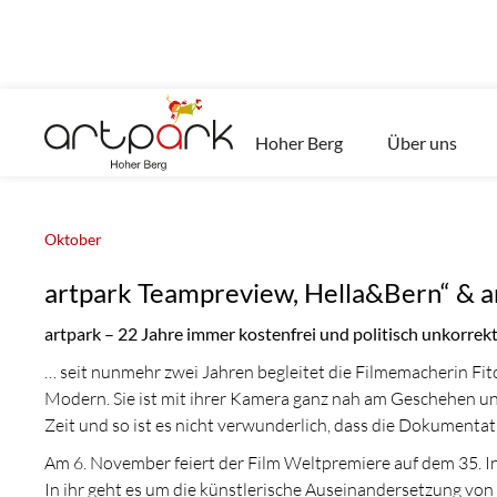
Wähle hier das artpark Jahr ...
Hoher Berg
Über uns
Oktober
artpark Teampreview, Hella&Bern“ & ar
artpark – 22 Jahre immer kostenfrei und politisch unkorrek
… seit nunmehr zwei Jahren begleitet die Filmemacherin Fito
Modern. Sie ist mit ihrer Kamera ganz nah am Geschehen un
Zeit und so ist es nicht verwunderlich, dass die Dokumenta
Am 6. November feiert der Film Weltpremiere auf dem 35. In
In ihr geht es um die künstlerische Auseinandersetzung vo